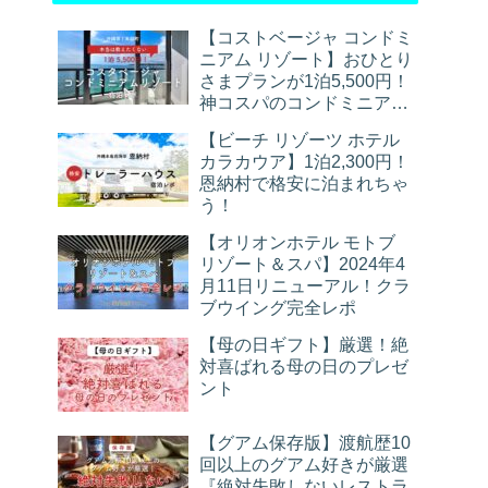
【コストベージャ コンドミ
ニアム リゾート】おひとり
さまプランが1泊5,500円！
神コスパのコンドミニアム
宿泊レポ
【ビーチ リゾーツ ホテル
カラカウア】1泊2,300円！
恩納村で格安に泊まれちゃ
う！
【オリオンホテル モトブ
リゾート＆スパ】2024年4
月11日リニューアル！クラ
ブウイング完全レポ
【母の日ギフト】厳選！絶
対喜ばれる母の日のプレゼ
ント
【グアム保存版】渡航歴10
回以上のグアム好きが厳選
『絶対失敗しないレストラ