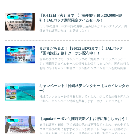
14days」を開催中なので、旅を計画中の方はお得に予約できるチ
ャンスをお見逃しなく！
【9月12日（火）まで！】海外旅行 最大20,000円割
旅行
引！JALパック期間限定タイムセール！
＼＼ 秋の連休・年末年始のお申し込みは今がチャンス！／／。海
外旅行を計画の方は、お見逃しなく！
まだまだあるよ！【9月12日(木)まで！】JALパック
旅行
『国内旅行』割引クーポン配布中！！
前回のブログにて、ジャルパックの「海外ダイナミックパッケー
ジ」期間限定タイムセールの情報もお伝えしましたが、国内旅行も
お得に行けちゃう！割引クーポン配布＆タイムセールを同時開催中
です。なんと！おトクなタイムセール価格から、さらに割引クーポ
ンのご利用で最大で30,000円引きになります。割引クーポンは枚
数限定なので、無くなり次第終了となるので、お早めに！
キャンペーン中！沖縄格安レンタカー【スカイレンタカ
旅行
ー】
沖縄でレンタカーを借りると高いですよね。少しでも旅費を抑えた
い方へ、キャンペーン情報を共有します。ぜひ、チェックを！
【agodaクーポン＼随時更新／】お得に旅しちゃおう！
旅行
旅行を計画する際、宿泊施設の予約は不可欠ですよね。その中でも
コスパ重視の方におすすめホテル予約サイト『agoda』は他のサイ
トよりもお安いことが多く、世界中の旅行者に利用されています。