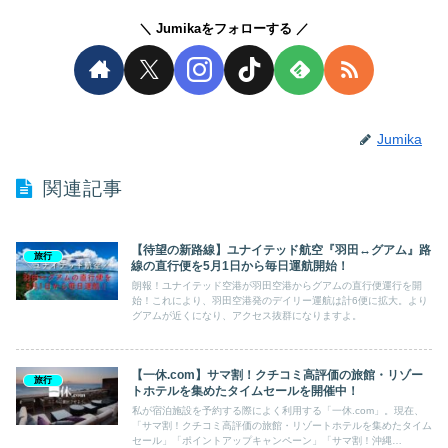
Jumikaをフォローする
Jumika
関連記事
【待望の新路線】ユナイテッド航空『羽田↔︎グアム』路
旅行
線の直行便を5月1日から毎日運航開始！
朗報！ユナイテッド空港が羽田空港からグアムの直行便運行を開
始！これにより、羽田空港発のデイリー運航は計6便に拡大。より
グアムが近くになり、アクセス抜群になりますよ。
【一休.com】サマ割！クチコミ高評価の旅館・リゾー
旅行
トホテルを集めたタイムセールを開催中！
私が宿泊施設を予約する際によく利用する「一休.com」。現在、
「サマ割！クチコミ高評価の旅館・リゾートホテルを集めたタイム
セール」「ポイントアップキャンペーン」「サマ割！沖縄