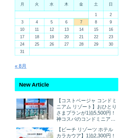
月
火
水
木
金
土
日
1
2
3
4
5
6
7
8
9
10
11
12
13
14
15
16
17
18
19
20
21
22
23
24
25
26
27
28
29
30
31
« 8月
New Article
【コストベージャ コンドミ
ニアム リゾート】おひとり
さまプランが1泊5,500円！
神コスパのコンドミニアム
宿泊レポ
【ビーチ リゾーツ ホテル
カラカウア】1泊2,300円！