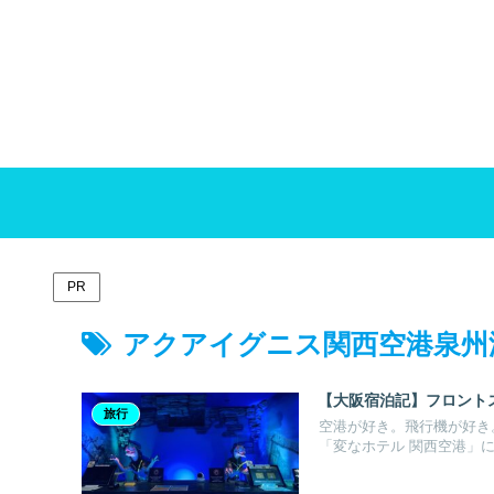
PR
アクアイグニス関西空港泉州
【大阪宿泊記】フロント
旅行
空港が好き。飛行機が好き
「変なホテル 関西空港」