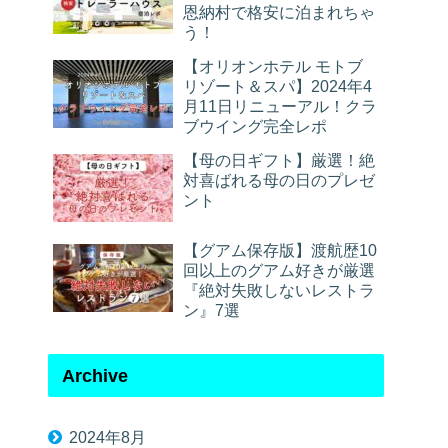
恩納村で格安に泊まれちゃ
う！
【オリオンホテル モトブ
リゾート＆スパ】2024年4
月11日リニューアル！クラ
ブウイング完全レポ
【母の日ギフト】厳選！絶
対喜ばれる母の日のプレゼ
ント
【グアム保存版】渡航歴10
回以上のグアム好きが厳選
『絶対失敗しないレストラ
ン』7選
Archive
2024年8月