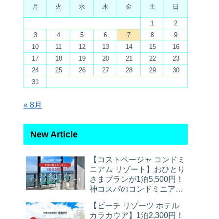
月
火
水
木
金
土
日
1
2
3
4
5
6
7
8
9
10
11
12
13
14
15
16
17
18
19
20
21
22
23
24
25
26
27
28
29
30
31
« 8月
New Article
【コストベージャ コンドミ
ニアム リゾート】おひとり
さまプランが1泊5,500円！
神コスパのコンドミニアム
宿泊レポ
【ビーチ リゾーツ ホテル
カラカウア】1泊2,300円！