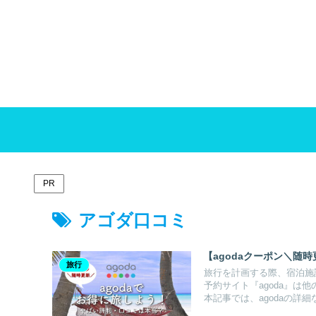
PR
アゴダ口コミ
【agodaクーポン＼随
旅行
旅行を計画する際、宿泊施
予約サイト『agoda』
本記事では、agodaの詳