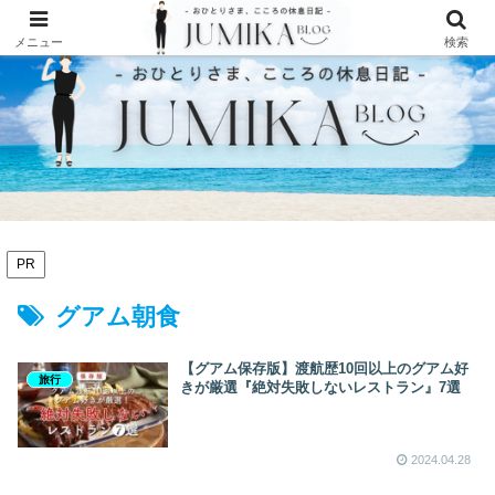
メニュー
検索
PR
グアム朝食
【グアム保存版】渡航歴10回以上のグアム好
旅行
きが厳選『絶対失敗しないレストラン』7選
2024.04.28