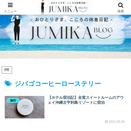
メニュー
検索
PR
ジバゴコーヒーローステリー
【ホテル宿泊記】全室スイートルームのアウ
旅行
ェイ沖縄古宇利島リゾートに宿泊
2022.09.09