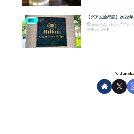
【グアム旅行記】2022
旅行
宿泊先のヒルトン グアム
況をレポート。
Jumi