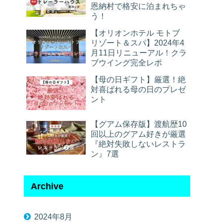
恩納村で格安に泊まれちゃ
う！
【オリオンホテル モトブ
リゾート＆スパ】2024年4
月11日リニューアル！クラ
ブウイング完全レポ
【母の日ギフト】厳選！絶
対喜ばれる母の日のプレゼ
ント
【グアム保存版】渡航歴10
回以上のグアム好きが厳選
『絶対失敗しないレストラ
ン』7選
Archive
2024年8月