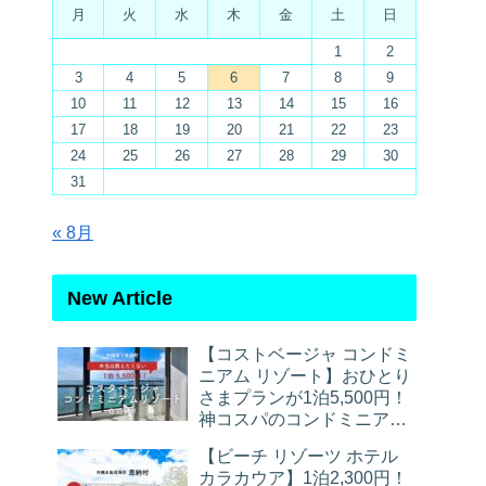
月
火
水
木
金
土
日
1
2
3
4
5
6
7
8
9
10
11
12
13
14
15
16
17
18
19
20
21
22
23
24
25
26
27
28
29
30
31
« 8月
New Article
【コストベージャ コンドミ
ニアム リゾート】おひとり
さまプランが1泊5,500円！
神コスパのコンドミニアム
宿泊レポ
【ビーチ リゾーツ ホテル
カラカウア】1泊2,300円！