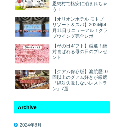
恩納村で格安に泊まれちゃ
う！
【オリオンホテル モトブ
リゾート＆スパ】2024年4
月11日リニューアル！クラ
ブウイング完全レポ
【母の日ギフト】厳選！絶
対喜ばれる母の日のプレゼ
ント
【グアム保存版】渡航歴10
回以上のグアム好きが厳選
『絶対失敗しないレストラ
ン』7選
Archive
2024年8月