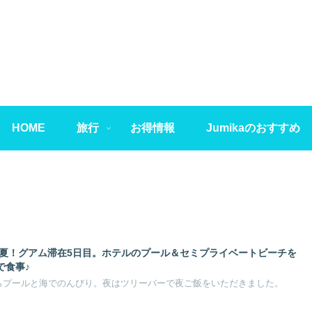
HOME
旅行
お得情報
Jumikaのおすすめ
年夏！グアム滞在5日目。ホテルのプール＆セミプライベートビーチを
」で食事♪
らプールと海でのんびり。夜はツリーバーで夜ご飯をいただきました。