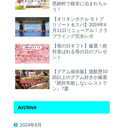
恩納村で格安に泊まれちゃ
う！
【オリオンホテル モトブ
リゾート＆スパ】2024年4
月11日リニューアル！クラ
ブウイング完全レポ
【母の日ギフト】厳選！絶
対喜ばれる母の日のプレゼ
ント
【グアム保存版】渡航歴10
回以上のグアム好きが厳選
『絶対失敗しないレストラ
ン』7選
Archive
2024年8月