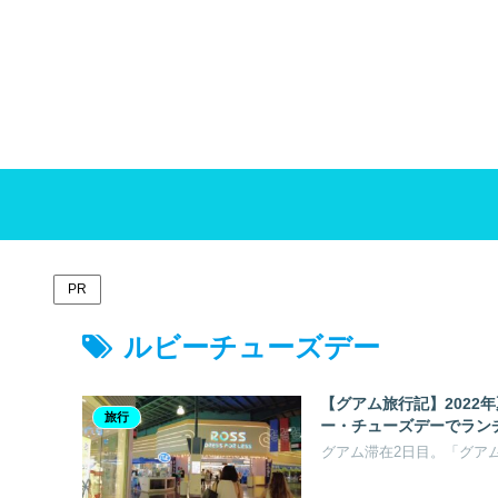
PR
ルビーチューズデー
【グアム旅行記】2022
旅行
ー・チューズデーでラン
グアム滞在2日目。「グア