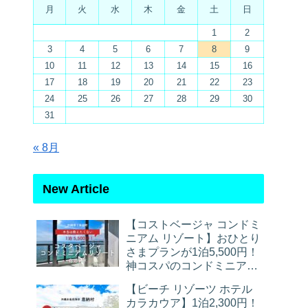
月
火
水
木
金
土
日
1
2
3
4
5
6
7
8
9
10
11
12
13
14
15
16
17
18
19
20
21
22
23
24
25
26
27
28
29
30
31
« 8月
New Article
【コストベージャ コンドミ
ニアム リゾート】おひとり
さまプランが1泊5,500円！
神コスパのコンドミニアム
宿泊レポ
【ビーチ リゾーツ ホテル
カラカウア】1泊2,300円！