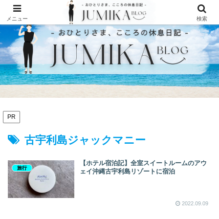
メニュー
検索
PR
古宇利島ジャックマニー
【ホテル宿泊記】全室スイートルームのアウ
旅行
ェイ沖縄古宇利島リゾートに宿泊
2022.09.09