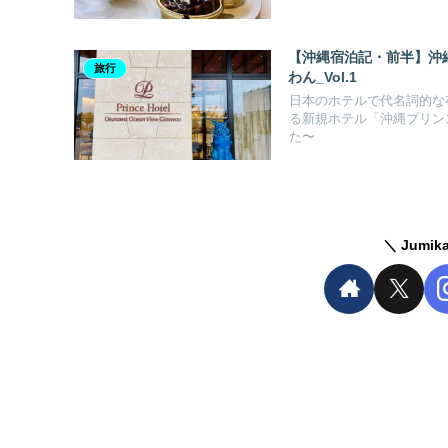
【沖縄宿泊記・前半】沖縄
旅行
わん_Vol.1
日本のホテルで代名詞的な
る新規ホテル「沖縄プリン
た〜
Jumi