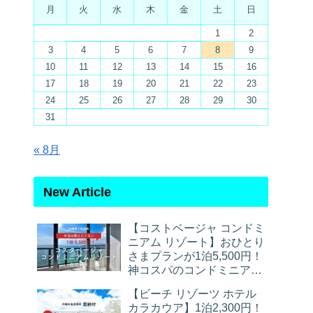
月
火
水
木
金
土
日
1
2
3
4
5
6
7
8
9
10
11
12
13
14
15
16
17
18
19
20
21
22
23
24
25
26
27
28
29
30
31
« 8月
New Article
【コストベージャ コンドミ
ニアム リゾート】おひとり
さまプランが1泊5,500円！
神コスパのコンドミニアム
宿泊レポ
【ビーチ リゾーツ ホテル
カラカウア】1泊2,300円！