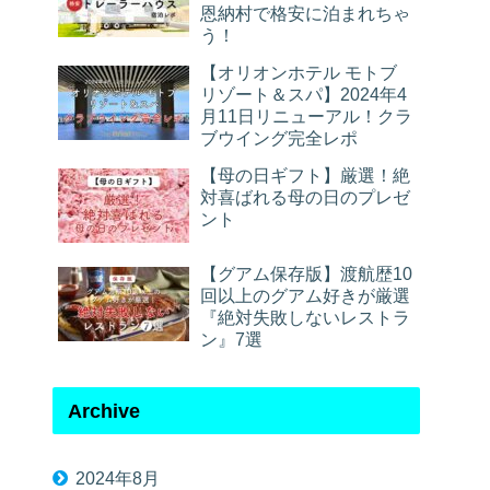
恩納村で格安に泊まれちゃ
う！
【オリオンホテル モトブ
リゾート＆スパ】2024年4
月11日リニューアル！クラ
ブウイング完全レポ
【母の日ギフト】厳選！絶
対喜ばれる母の日のプレゼ
ント
【グアム保存版】渡航歴10
回以上のグアム好きが厳選
『絶対失敗しないレストラ
ン』7選
Archive
2024年8月