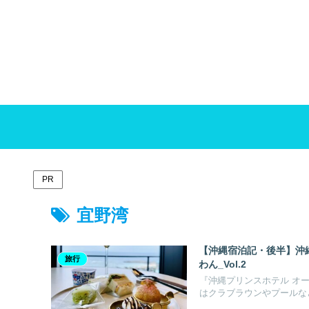
PR
宜野湾
【沖縄宿泊記・後半】沖縄
旅行
わん_Vol.2
『沖縄プリンスホテル オ
はクラブラウンやプールな