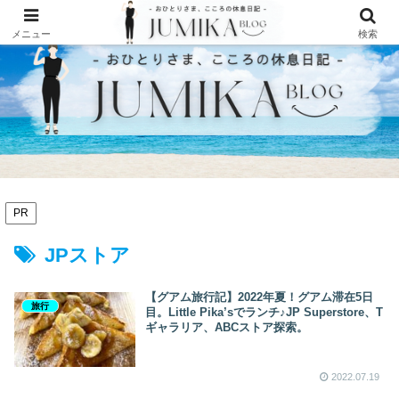
メニュー
検索
PR
JPストア
【グアム旅行記】2022年夏！グアム滞在5日
旅行
目。Little Pika’sでランチ♪JP Superstore、T
ギャラリア、ABCストア探索。
2022.07.19