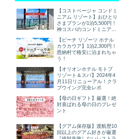
【コストベージャ コンドミ
ニアム リゾート】おひとり
さまプランが1泊5,500円！
神コスパのコンドミニアム
宿泊レポ
【ビーチ リゾーツ ホテル
カラカウア】1泊2,300円！
恩納村で格安に泊まれちゃ
う！
【オリオンホテル モトブ
リゾート＆スパ】2024年4
月11日リニューアル！クラ
ブウイング完全レポ
【母の日ギフト】厳選！絶
対喜ばれる母の日のプレゼ
ント
【グアム保存版】渡航歴10
回以上のグアム好きが厳選
『絶対失敗しないレストラ