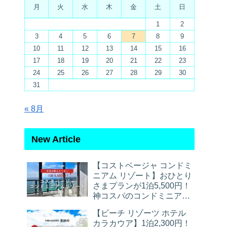
月
火
水
木
金
土
日
1
2
3
4
5
6
7
8
9
10
11
12
13
14
15
16
17
18
19
20
21
22
23
24
25
26
27
28
29
30
31
« 8月
New Article
【コストベージャ コンドミ
ニアム リゾート】おひとり
さまプランが1泊5,500円！
神コスパのコンドミニアム
宿泊レポ
【ビーチ リゾーツ ホテル
カラカウア】1泊2,300円！