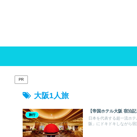
PR
大阪1人旅
【帝国ホテル大阪 宿泊
旅行
日本を代表する超一流ホテ
阪」にドキドキしながら宿