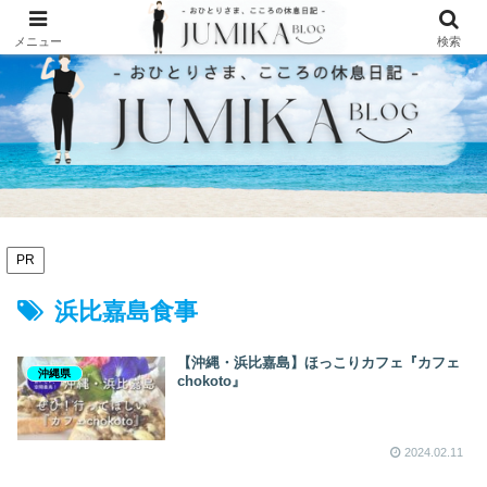
メニュー
検索
PR
浜比嘉島食事
【沖縄・浜比嘉島】ほっこりカフェ『カフェ
沖縄県
chokoto』
2024.02.11