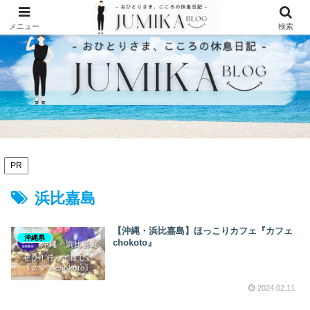
メニュー
検索
PR
浜比嘉島
【沖縄・浜比嘉島】ほっこりカフェ『カフェ
沖縄県
chokoto』
2024.02.11