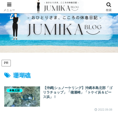
メニュー
検索
PR
珊瑚礁
【沖縄|シュノーケリング】沖縄本島北部「ゴ
本島北部
リラチョップ」「備瀬崎」「トケイ浜＆ピー
ス浜」！
2022.09.08