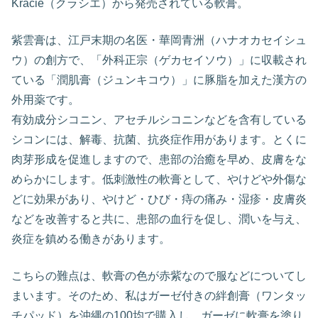
Kracie（クラシエ）から発売されている軟膏。
紫雲膏は、江戸末期の名医・華岡青洲（ハナオカセイシュ
ウ）の創方で、「外科正宗（ゲカセイソウ）」に収載され
ている「潤肌膏（ジュンキコウ）」に豚脂を加えた漢方の
外用薬です。
有効成分シコニン、アセチルシコニンなどを含有している
シコンには、解毒、抗菌、抗炎症作用があります。とくに
肉芽形成を促進しますので、患部の治癒を早め、皮膚をな
めらかにします。低刺激性の軟膏として、やけどや外傷な
どに効果があり、やけど・ひび・痔の痛み・湿疹・皮膚炎
などを改善すると共に、患部の血行を促し、潤いを与え、
炎症を鎮める働きがあります。
こちらの難点は、軟膏の色が赤紫なので服などについてし
まいます。そのため、私はガーゼ付きの絆創膏（ワンタッ
チパッド）を沖縄の100均で購入し、ガーゼに軟膏を塗り