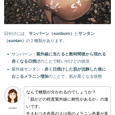
日やけには、
サンバーン（sunburn）
と
サンタン
（suntan）
の２種類があります。
サンバーン：
紫外線に当たると数時間後から現れる
赤くなる日焼け
のことで軽いやけどの状況
紫外線サンタン：
赤く日焼けした肌が沈静した後に
おこるメラニン増加
のことで、肌が黒くなる状態
なんで種類が分かれるのでしょうか？
「肌がどの程度紫外線に耐性があるか」の違
いです。
Jumika
生まれつき色黒の人は肌のメラニン色素が多